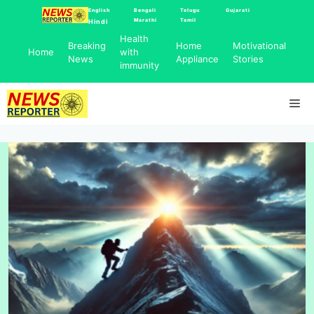
Skip
English
Bengali
Telugu
Gujarati
Marathi
Tamil
Hindi
to
Health
content
Breaking
Home
Motivational
Home
with
News
Appliance
Stories
immunity
Me