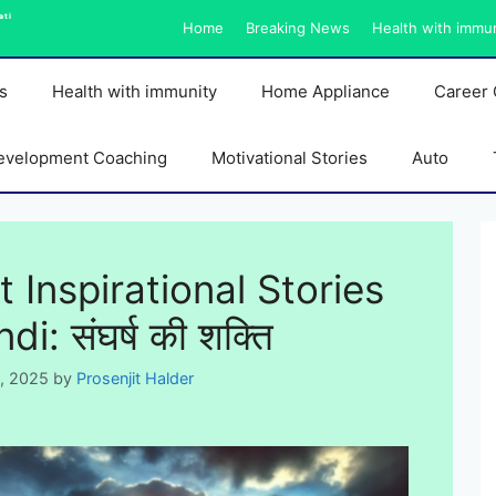
ati
Home
Breaking News
Health with immu
s
Health with immunity
Home Appliance
Career 
evelopment Coaching
Motivational Stories
Auto
t Inspirational Stories
di: संघर्ष की शक्ति
5, 2025
by
Prosenjit Halder