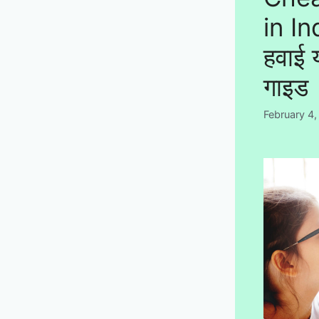
in In
हवाई 
गाइड
February 4