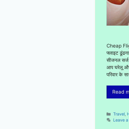
Cheap Flig
फ्लाइट ढूंढ
सीजनल सर्ज 
आप घरेलू और 
परिवार के स
Read 
Categor
Travel
,
Leave 