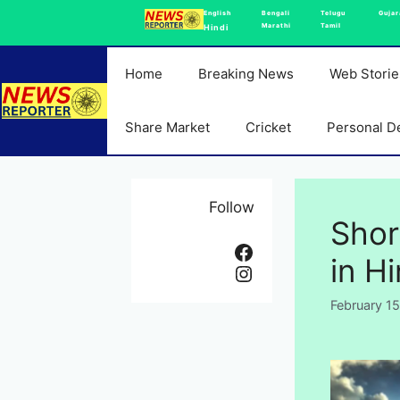
Skip
English
Bengali
Telugu
Gujar
Marathi
Tamil
Hindi
to
content
Home
Breaking News
Web Storie
Share Market
Cricket
Personal D
Follow
Shor
Facebook
in Hin
Instagram
February 1