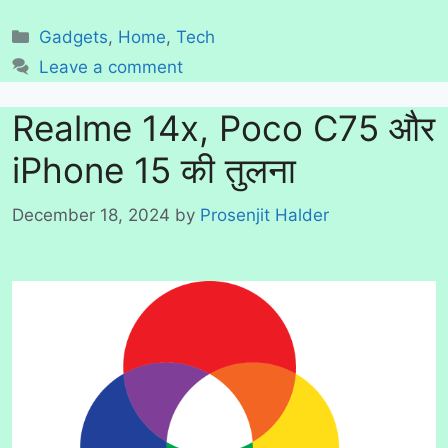
Categories
Gadgets
,
Home
,
Tech
Leave a comment
Realme 14x, Poco C75 और
iPhone 15 की तुलना
December 18, 2024
by
Prosenjit Halder