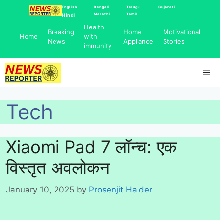
Skip
English
Bengali
Telugu
Gujarati
Marathi
Tamil
Hindi
to
Health
content
Breaking
Home
Motivational
Home
with
News
Appliance
Stories
immunity
Me
Tech
Xiaomi Pad 7 लॉन्च: एक
विस्तृत अवलोकन
January 10, 2025
by
Prosenjit Halder