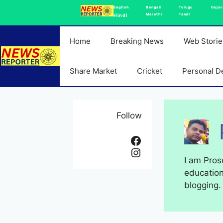
Skip
English
Bengali
Telugu
Gujar
Marathi
Tamil
Hindi
to
content
Home
Breaking News
Web Storie
Share Market
Cricket
Personal D
Follow
Facebook
Instagram
I am Prose
education
blogging.