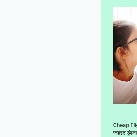
Cheap Flig
फ्लाइट ढूंढ