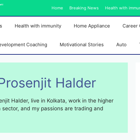
ati
Home
Breaking News
Health with immu
s
Health with immunity
Home Appliance
Career 
evelopment Coaching
Motivational Stories
Auto
Prosenjit Halder
njit Halder, live in Kolkata, work in the higher
 sector, and my passions are trading and