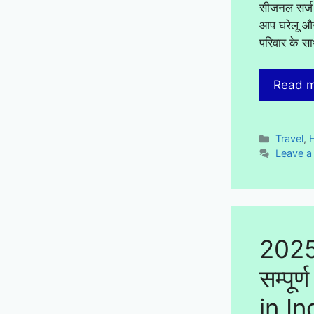
सीजनल सर्ज 
आप घरेलू और 
परिवार के स
Read 
Categor
Travel
,
Leave 
2025 म
सम्पू
in In