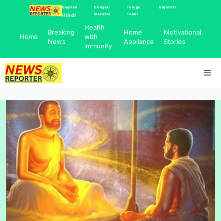
Skip
English
Bengali
Telugu
Gujarati
Marathi
Tamil
Hindi
to
Health
content
Breaking
Home
Motivational
Home
with
News
Appliance
Stories
immunity
Me