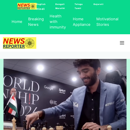
Skip
English
Bengali
Telugu
Gujarati
Marathi
Tamil
Hindi
to
Health
content
Breaking
Home
Motivational
Home
with
News
Appliance
Stories
immunity
Me